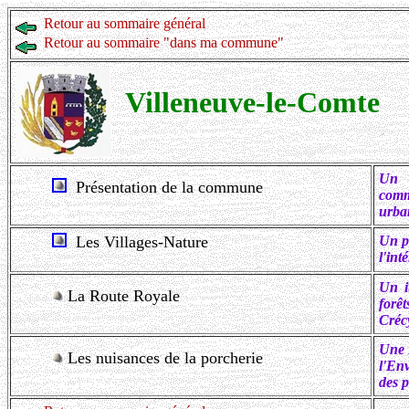
Retour au sommaire général
Retour au sommaire "dans ma commune"
Villeneuve-le-Comte
Un p
Présentation de la commune
comm
urba
Les Villages-Nature
Un pr
l'int
Un it
La Route Royale
forê
Créc
Une I
Les nuisances de la porcherie
l'En
des p