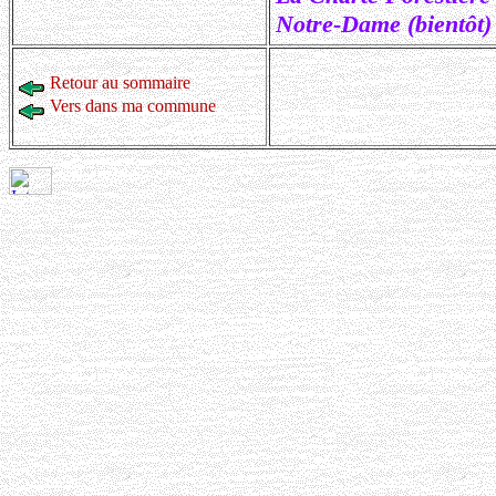
Notre-Dame (bientôt)
Retour au sommaire
Vers dans ma commune