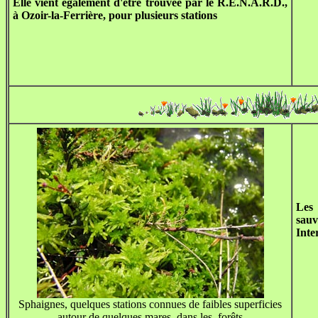
Elle vient également d'être trouvée par le R.E.N.A.R.D.,
à Ozoir-la-Ferrière, pour plusieurs stations
Les
sau
Inte
Sphaignes, quelques stations connues de faibles superficies
autour de quelques mares, dans les forêts